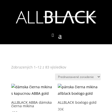
Zobrazených 1–12 z 83 výsledkov
ALLBLACK ABBA dámska
ALLBLACK boxlogo gold
čierna mikina
30
€