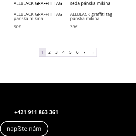
ALLBLACK GRAFFITI TAG
ALLBLACK graffiti tag
pánska mikina
pánska mikina
30
€
39
€
1
2
3
4
5
6
7
→
+421 911 863 361
napíšte nám