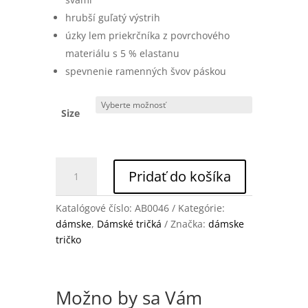
hrubší guľatý výstrih
úzky lem priekrčníka z povrchového
materiálu s 5 % elastanu
spevnenie ramenných švov páskou
Size
množstvo
Pridať do košíka
Dámske
tričko
Katalógové číslo:
AB0046
Kategórie:
ALLBLACK
dámske
,
Dámské tričká
Značka:
dámske
GRAFFITI
tričko
white
Možno by sa Vám