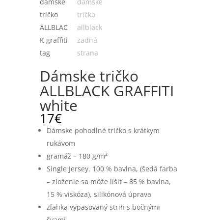
Dámske tričko
ALLBLACK GRAFFITI
white
17
€
Dámske pohodlné tričko s krátkym
rukávom
gramáž – 180 g/m²
Single Jersey, 100 % bavlna, (šedá farba
– zloženie sa môže líšiť – 85 % bavlna,
15 % viskóza), silikónová úprava
zľahka vypasovaný strih s bočnými
švami