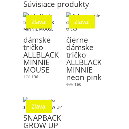
Súvisiace produkty
Zľava!
Zľava!
dámske
čierne
tričko
dámske
ALLBLACK
tričko
MINNIE
ALLBLACK
MOUSE
MINNIE
neon pink
17
€
13
€
19
€
15
€
Zľava!
SNAPBACK
GROW UP